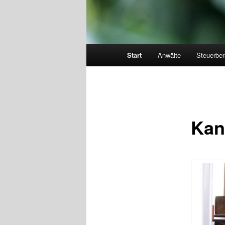
Hauptmenü
Start
Anwälte
Steuerber
Kan