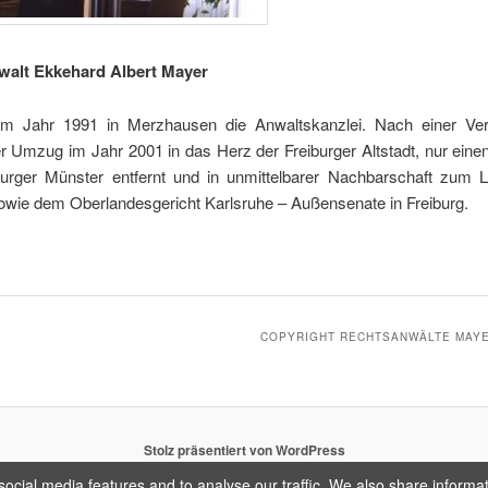
walt Ekkehard Albert Mayer
im Jahr 1991 in Merzhausen die Anwaltskanzlei. Nach einer Ve
er Umzug im Jahr 2001 in das Herz der Freiburger Altstadt, nur eine
urger Münster entfernt und in unmittelbarer Nachbarschaft zum L
sowie dem Oberlandesgericht Karlsruhe – Außensenate in Freiburg.
COPYRIGHT RECHTSANWÄLTE MAY
Stolz präsentiert von WordPress
ocial media features and to analyse our traffic. We also share informa