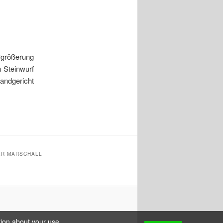
rgrößerung
n Steinwurf
andgericht
ER MARSCHALL
tion about your use